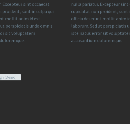
r. Excepteur sint occaecat
nulla pariatur. Excepteur sint
 proident, sunt in culpa qui
cupidatat non proident, sunt i
unt mollit anim id est
officia deserunt mollit anim i
ut perspiciatis unde omnis
laborum. Sed ut perspiciatis 
ror sit voluptatem
iste natus error sit voluptat
 doloremque.
accusantium doloremque.
gn (Demo)