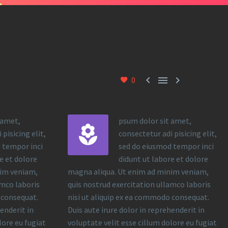



0
 amet,
psum dolor sit amet,


pisicing elit,
consectetur adi pisicing elit,
 tempor inci
sed do eiusmod tempor inci
e et dolore
didunt ut labore et dolore
nim veniam,
magna aliqua. Ut enim ad minim veniam,
amco laboris
quis nostrud exercitation ullamco laboris
 consequat.
nisi ut aliquip ex ea commodo consequat.
henderit in
Duis aute irure dolor in reprehenderit in
lore eu fugiat
voluptate velit esse cillum dolore eu fugiat