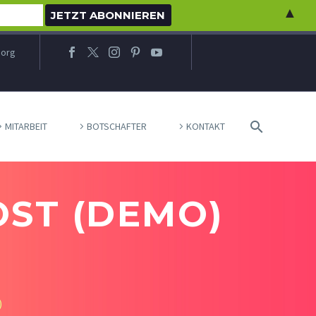
▲
.org
MITARBEIT
BOTSCHAFTER
KONTAKT
OST (DEMO)
)