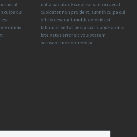
 occaecat
nulla pariatur. Excepteur sint occaecat
n culpa qui
cupidatat non proident, sunt in culpa qui
d est
officia deserunt mollit anim id est
unde omnis
laborum. Sed ut perspiciatis unde omnis
em
iste natus error sit voluptatem
accusantium doloremque.