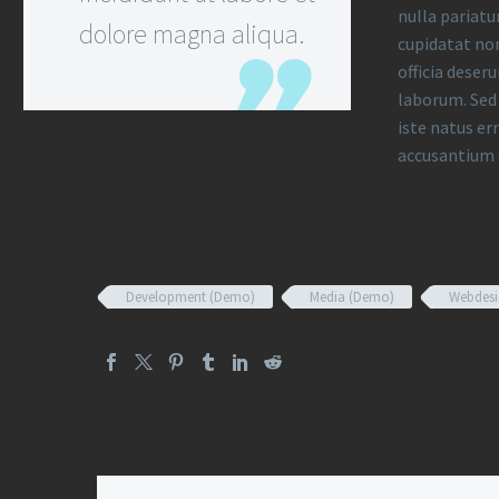
nulla pariatu
dolore magna aliqua.
cupidatat non
officia deser
laborum. Sed 
iste natus er
accusantium
Development (Demo)
Media (Demo)
Webdesi