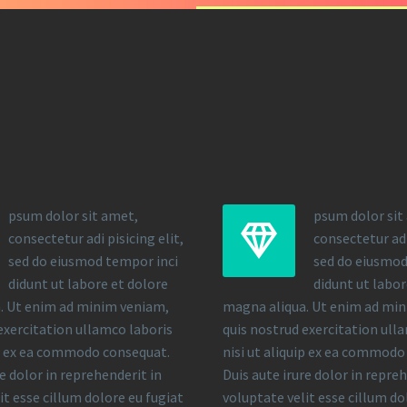
psum dolor sit amet,
psum dolor sit


consectetur adi pisicing elit,
consectetur adi 
sed do eiusmod tempor inci
sed do eiusmod
didunt ut labore et dolore
didunt ut labor
. Ut enim ad minim veniam,
magna aliqua. Ut enim ad mi
exercitation ullamco laboris
quis nostrud exercitation ull
ip ex ea commodo consequat.
nisi ut aliquip ex ea commodo
re dolor in reprehenderit in
Duis aute irure dolor in repre
it esse cillum dolore eu fugiat
voluptate velit esse cillum do