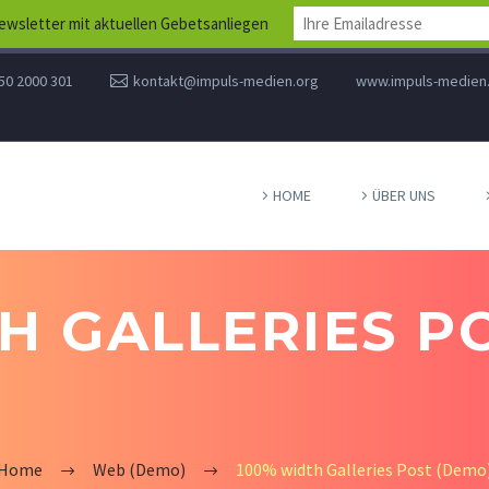
wsletter mit aktuellen Gebetsanliegen
50 2000 301
kontakt@impuls-medien.org
www.impuls-medien
HOME
ÜBER UNS
H GALLERIES P
Home
Web (Demo)
100% width Galleries Post (Demo