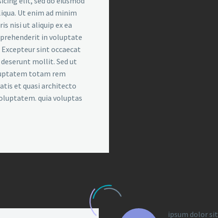
icing elit, sed do eiusmod
liqua. Ut enim ad minim
s nisi ut aliquip ex ea
eprehenderit in voluptate
r. Excepteur sint occaecat
a deserunt mollit. Sed ut
voluptatem totam rem
atis et quasi architecto
voluptatem. quia voluptas
ipsum dolor sit