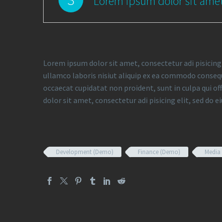
Lorem ipsum dolor sit amet
Lorem ipsum dolor sit amet, consectetur adi pisicing
ullamco laboris nisiut aliquip ex ea commodo consequat
occaecat cupidatat non proident, sunt in culpa qui of
dolor sit amet, consectetur adi pisicing elit, sed do e
Development (Demo)
Finance (Demo)
Media