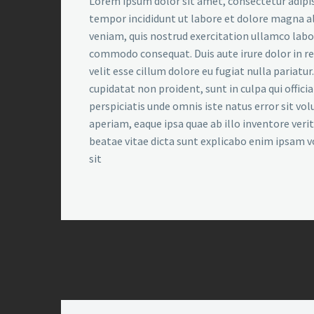
Lorem ipsum dolor sit amet, consectetur adipis
tempor incididunt ut labore et dolore magna a
veniam, quis nostrud exercitation ullamco labori
commodo consequat. Duis aute irure dolor in r
velit esse cillum dolore eu fugiat nulla pariatu
cupidatat non proident, sunt in culpa qui offici
perspiciatis unde omnis iste natus error sit 
aperiam, eaque ipsa quae ab illo inventore verit
beatae vitae dicta sunt explicabo enim ipsam 
sit