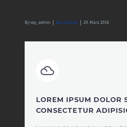
By wp_admin
dev (Demo)
29. März 2016


LOREM IPSUM DOLOR S
CONSECTETUR ADIPISI