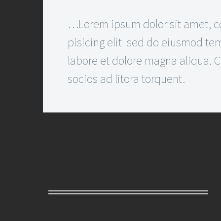
…Lorem ipsum dolor sit amet, c
pisicing elit sed do eiusmod tem
labore et dolore magna aliqua. Cl
socios ad litora torquent.