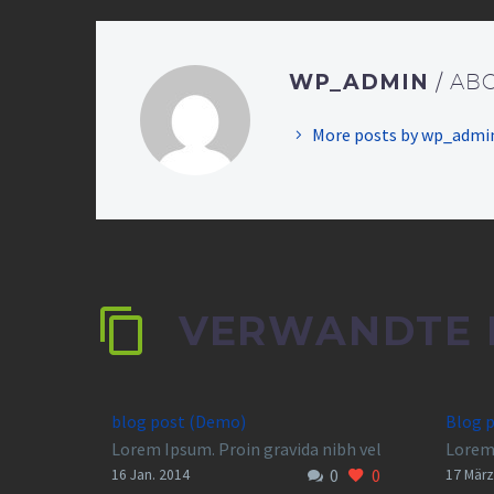
WP_ADMIN
/ AB
More posts by wp_admi
VERWANDTE 
blog post (Demo)
Blog p
Lorem Ipsum. Proin gravida nibh vel
Lorem 
0
0
velit auctor aliquet. Aenean
velit 
16 Jan. 2014
17 März