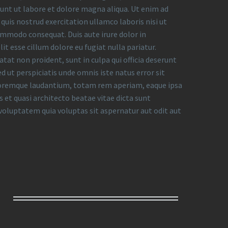
dunt ut labore et dolore magna aliqua. Ut enim ad
uis nostrud exercitation ullamco laboris nisi ut
ommodo consequat. Duis aute irure dolor in
it esse cillum dolore eu fugiat nulla pariatur.
tat non proident, sunt in culpa qui officia deserunt
d ut perspiciatis unde omnis iste natus error sit
remque laudantium, totam rem aperiam, eaque ipsa
is et quasi architecto beatae vitae dicta sunt
oluptatem quia voluptas sit aspernatur aut odit aut