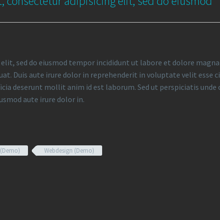
, consectetur adipisicing elit, sed do eiusmod
 elit, sed do eiusmod tempor incididunt ut labore et dolore magna
. Duis aute irure dolor in reprehenderit in voluptate velit esse ci
ficia deserunt mollit anim id est laborum. Sed ut perspiciatis un
iusmod aute irure dolor in.
 (Demo)
Webdesign (Demo)