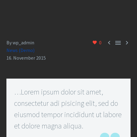



By wp_admin
0
News (Demo)
16. November 2015
…Lorem ipsum dolor sit amet,
consectetur adi pisicing elit, sed do
eiusmod tempor incididunt ut labore
et dolore magna aliqua.