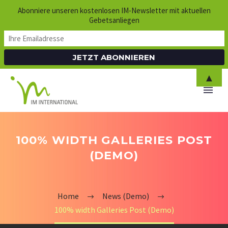
Abonniere unseren kostenlosen IM-Newsletter mit aktuellen
Gebetsanliegen
▲
100% WIDTH GALLERIES POST
(DEMO)
Home
News (Demo)
100% width Galleries Post (Demo)